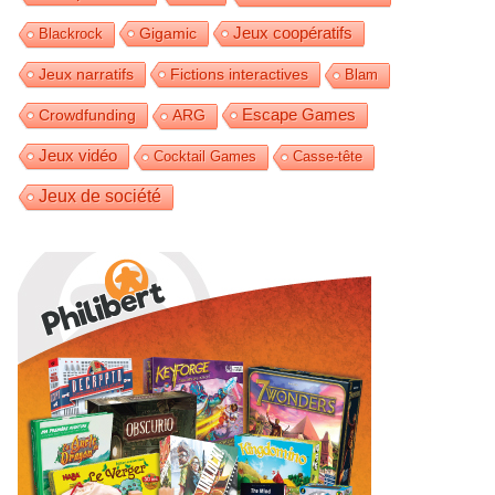
Jeux coopératifs
Gigamic
Blackrock
Jeux narratifs
Fictions interactives
Blam
Escape Games
Crowdfunding
ARG
Jeux vidéo
Cocktail Games
Casse-tête
Jeux de société