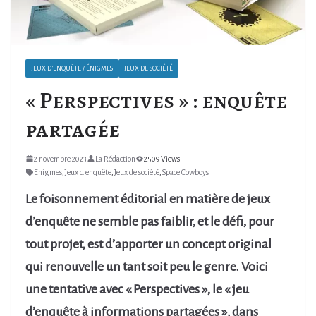
JEUX D'ENQUÊTE / ÉNIGMES
JEUX DE SOCIÉTÉ
« Perspectives » : enquête
partagée
2 novembre 2023
La Rédaction
2509 Views
Enigmes
,
Jeux d'enquête
,
Jeux de société
,
Space Cowboys
Le foisonnement éditorial en matière de jeux
d’enquête ne semble pas faiblir, et le défi, pour
tout projet, est d’apporter un concept original
qui renouvelle un tant soit peu le genre. Voici
une tentative avec « Perspectives », le « jeu
d’enquête à informations partagées », dans