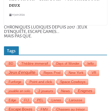
deux
11 juin 2024
CHRONIQUES LUDIQUES DEPUIS 2017 : JEUX
D'ENQUÊTE, ESCAPE GAMES...
MAIS PAS QUE.
Tags
Théâtre immersif
Iello
BD
Days of Wonder
Jeux d'enquête
Repos Prod
New York
VR
Space Cowboys
Funforge
Point and click
Enigmes
2 joueurs
News
jouable en solo
Livres
Edge
FIJ
PEL
Larousse
Escape Boxes
FMV
Chasses au trésor