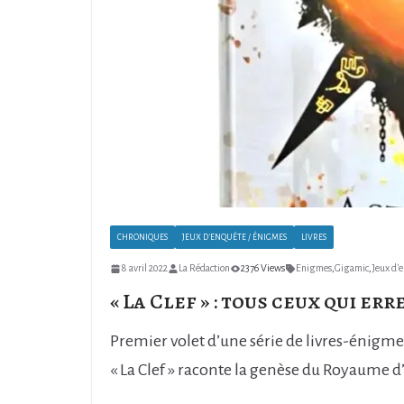
CHRONIQUES
JEUX D'ENQUÊTE / ÉNIGMES
LIVRES
8 avril 2022
La Rédaction
2376 Views
Enigmes
,
Gigamic
,
Jeux d'
« La Clef » : tous ceux qui err
Premier volet d’une série de livres-énigme
« La Clef » raconte la genèse du Royaume d’