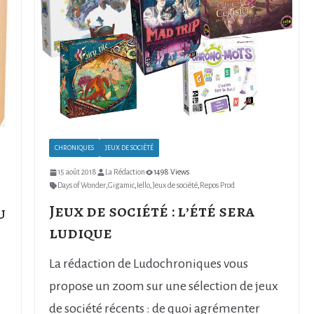
CHRONIQUES
JEUX DE SOCIÉTÉ
15 août 2018
La Rédaction
1498 Views
Days of Wonder
,
Gigamic
,
Iello
,
Jeux de société
,
Repos Prod
Jeux de société : l’été sera
u
ludique
La rédaction de Ludochroniques vous
propose un zoom sur une sélection de jeux
de société récents : de quoi agrémenter