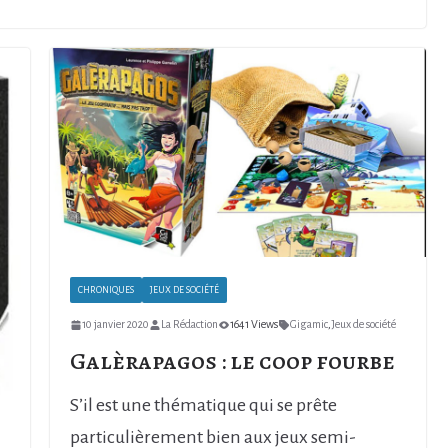
CHRONIQUES
JEUX DE SOCIÉTÉ
10 janvier 2020
La Rédaction
1641 Views
Gigamic
,
Jeux de société
Galèrapagos : le coop fourbe
S’il est une thématique qui se prête
particulièrement bien aux jeux semi-