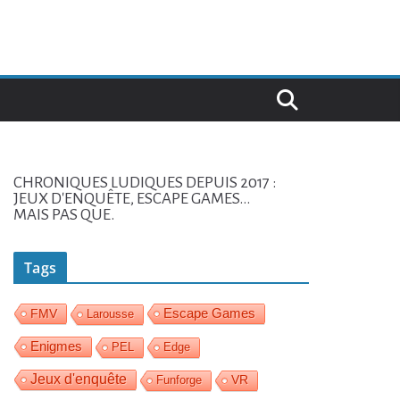
CHRONIQUES LUDIQUES DEPUIS 2017 :
JEUX D'ENQUÊTE, ESCAPE GAMES...
MAIS PAS QUE.
Tags
Escape Games
FMV
Larousse
Enigmes
PEL
Edge
Jeux d'enquête
Funforge
VR