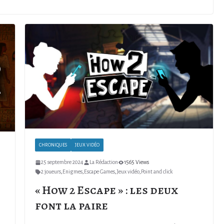
CHRONIQUES
JEUX VIDÉO
25 septembre 2024
La Rédaction
1565 Views
2 joueurs
,
Enigmes
,
Escape Games
,
Jeux vidéo
,
Point and click
« How 2 Escape » : les deux
font la paire