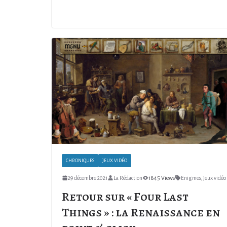
CHRONIQUES
JEUX VIDÉO
29 décembre 2021
La Rédaction
1845 Views
Enigmes
,
Jeux vidéo
Retour sur « Four Last
Things » : la Renaissance en