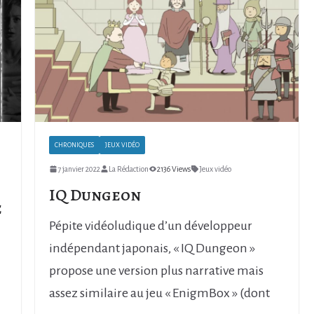
CHRONIQUES
JEUX VIDÉO
7 janvier 2022
La Rédaction
2136 Views
Jeux vidéo
IQ Dungeon
e
Pépite vidéoludique d’un développeur
indépendant japonais, « IQ Dungeon »
propose une version plus narrative mais
assez similaire au jeu « EnigmBox » (dont