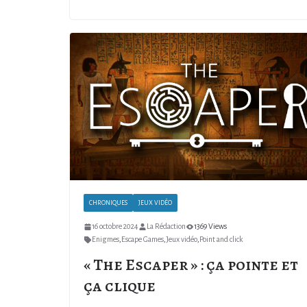
CHRONIQUES
JEUX VIDÉO
16 octobre 2024
La Rédaction
1369 Views
Enigmes
,
Escape Games
,
Jeux vidéo
,
Point and click
« The Escaper » : ça pointe et
ça clique