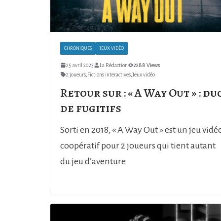
CHRONIQUES
JEUX VIDÉO
25 avril 2023
La Rédaction
2288 Views
2 joueurs
,
Fictions interactives
,
Jeux vidéo
Retour sur : « A Way Out » : du
de fugitifs
Sorti en 2018, « A Way Out » est un jeu vidé
coopératif pour 2 joueurs qui tient autant
du jeu d’aventure