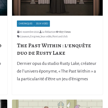
CHRONIQUES
JEUX VIDÉO
10 novembre 2022
La Rédaction
1897 Views
2 joueurs
,
Enigmes
,
Jeux vidéo
,
Point and click
o
The Past Within : l’enquête
duo de Rusty Lake
o
Dernier opus du studio Rusty Lake, créateur
de l’univers éponyme, « The Past Within » a
la particularité d’être un jeu d’énigmes