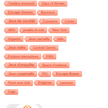
Théâtre immersif
Days of Wonder
Escape Games
Blackrock
Jeux de société
2 joueurs
Livres
ARG
jouable en solo
New York
Gigamic
Jeux narratifs
Iello
Jeux vidéo
Cocktail Games
Fictions interactives
FMV
Jeux d'enquête
Space Cowboys
Jeux coopératifs
Escape Boxes
PEL
Enigmes
Point and click
Larousse
Edge