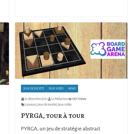
JEUX DE SOCIÉTÉ
JEUX VIDÉO
NEWS
12 décembre 2021
La Rédaction
1701 Views
2 joueurs
,
Jeux de société
,
Jeux vidéo
PYRGA, tour à tour
PYRGA, un jeu de stratégie abstrait