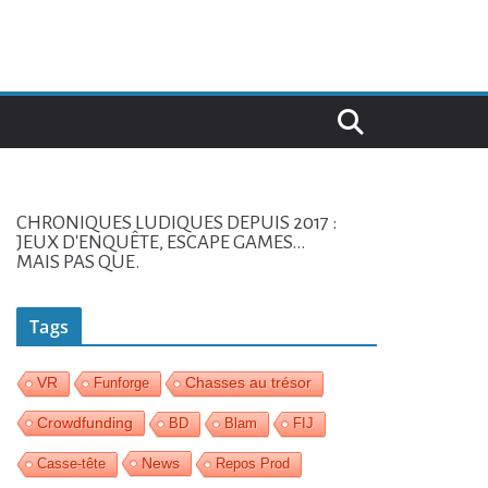
CHRONIQUES LUDIQUES DEPUIS 2017 :
JEUX D'ENQUÊTE, ESCAPE GAMES...
MAIS PAS QUE.
Tags
VR
Funforge
Chasses au trésor
Crowdfunding
BD
Blam
FIJ
News
Casse-tête
Repos Prod