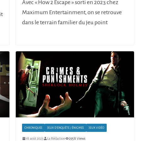
Avec « How 2 Escape » sorti en 2023 chez
Maximum Entertainment, on se retrouve
it
dans le terrain familier du jeu point
CHRONIQUES
JEUX D'ENQUÊTE / ÉNIGMES
JEUX VIDÉO
18 août 2023
La Rédaction
2958 Views