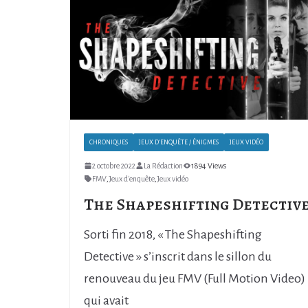
CHRONIQUES
JEUX D'ENQUÊTE / ÉNIGMES
JEUX VIDÉO
2 octobre 2022
La Rédaction
1894 Views
FMV
,
Jeux d'enquête
,
Jeux vidéo
The Shapeshifting Detectiv
Sorti fin 2018, « The Shapeshifting
Detective » s’inscrit dans le sillon du
renouveau du jeu FMV (Full Motion Video)
qui avait