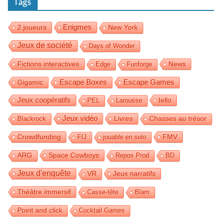
Tags
Enigmes
2 joueurs
New York
Jeux de société
Days of Wonder
Fictions interactives
News
Edge
Funforge
Escape Games
Gigamic
Escape Boxes
Jeux coopératifs
Iello
PEL
Larousse
Jeux vidéo
Livres
Blackrock
Chasses au trésor
Crowdfunding
FMV
FIJ
jouable en solo
Space Cowboys
ARG
Repos Prod
BD
Jeux d'enquête
Jeux narratifs
VR
Théâtre immersif
Casse-tête
Blam
Point and click
Cocktail Games