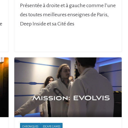
Présentée à droite et à gauche comme l’une
des toutes meilleures enseignes de Paris,
Le
Deep Inside et sa Cité des
CHRONIQUES
ESCAPE GAMES