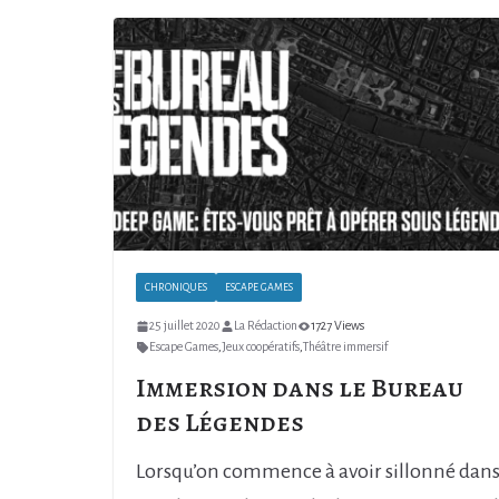
CHRONIQUES
ESCAPE GAMES
25 juillet 2020
La Rédaction
1727 Views
Escape Games
,
Jeux coopératifs
,
Théâtre immersif
Immersion dans le Bureau
des Légendes
Lorsqu’on commence à avoir sillonné dan