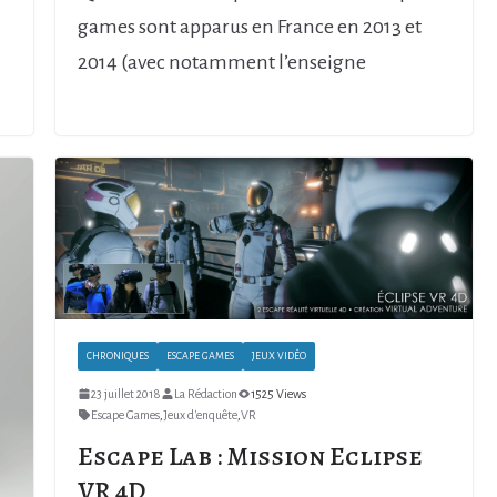
games sont apparus en France en 2013 et
2014 (avec notamment l’enseigne
CHRONIQUES
ESCAPE GAMES
JEUX VIDÉO
23 juillet 2018
La Rédaction
1525 Views
Escape Games
,
Jeux d'enquête
,
VR
Escape Lab : Mission Eclipse
VR 4D