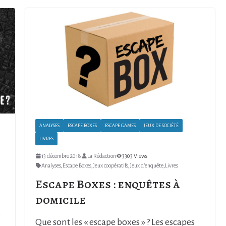
ANALYSES
ESCAPE BOXES
ESCAPE GAMES
JEUX DE SOCIÉTÉ
LIVRES
13 décembre 2018
La Rédaction
3303 Views
Analyses
,
Escape Boxes
,
Jeux coopératifs
,
Jeux d'enquête
,
Livres
Escape Boxes : enquêtes à
domicile
s
Que sont les « escape boxes » ? Les escapes