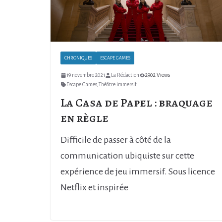
CHRONIQUES
ESCAPE GAMES
19 novembre 2021
La Rédaction
2902 Views
Escape Games
,
Théâtre immersif
La Casa de Papel : braquage
en règle
Difficile de passer à côté de la
communication ubiquiste sur cette
expérience de jeu immersif. Sous licence
Netflix et inspirée