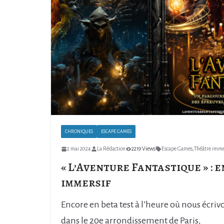
CHRONIQUES
ESCAPE GAMES
2 mai 2024
La Rédaction
2219 Views
Escape Games
,
Théâtre imme
« L’Aventure Fantastique » :
immersif
Encore en beta test à l’heure où nous écrivo
dans le 20e arrondissement de Paris,