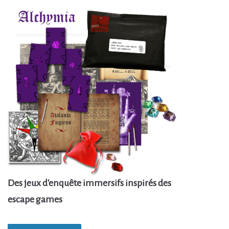
Des jeux d'enquête immersifs inspirés des
escape games