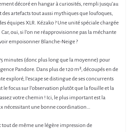
ement décoré en hangar à curiosités, rempli jusqu’au
des artefacts tout aussi mythiques que loufoques,
e des équipes XLR. Kézako ? Une unité spéciale chargée
ar, oui, si l’on ne réapprovisionne pas la méchante
voir empoisonner Blanche-Neige ?
t 75 minutes (donc plus long que la moyenne) pour
l’agence Pandore. Dans plus de 120 m², découpés en de
e exploré, l’escape se distingue de ses concurrents
le focus sur l’observation plutôt que la fouille et la
sez votre chemin ! Ici, le plus important est la
x nécessitant une bonne coordination…
nent tout de même une légère impression de