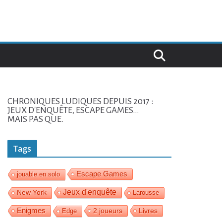
CHRONIQUES LUDIQUES DEPUIS 2017 :
JEUX D'ENQUÊTE, ESCAPE GAMES...
MAIS PAS QUE.
Tags
Escape Games
jouable en solo
Jeux d'enquête
New York
Larousse
Enigmes
2 joueurs
Livres
Edge