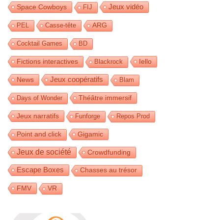
Jeux vidéo
Space Cowboys
FIJ
PEL
Casse-tête
ARG
Cocktail Games
BD
Fictions interactives
Iello
Blackrock
Jeux coopératifs
News
Blam
Théâtre immersif
Days of Wonder
Jeux narratifs
Funforge
Repos Prod
Gigamic
Point and click
Jeux de société
Crowdfunding
Escape Boxes
Chasses au trésor
FMV
VR