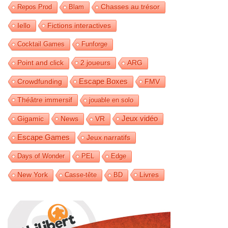
Repos Prod
Blam
Chasses au trésor
Iello
Fictions interactives
Cocktail Games
Funforge
2 joueurs
Point and click
ARG
Crowdfunding
Escape Boxes
FMV
Théâtre immersif
jouable en solo
Jeux vidéo
Gigamic
News
VR
Escape Games
Jeux narratifs
Days of Wonder
PEL
Edge
Livres
New York
Casse-tête
BD