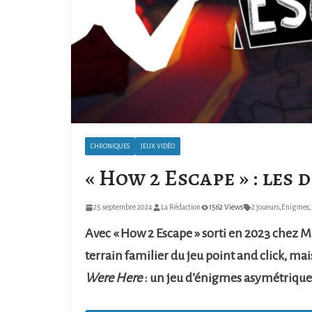
CHRONIQUES
JEUX VIDÉO
« How 2 Escape » : les 
25 septembre 2024
La Rédaction
1562 Views
2 joueurs
,
Enigmes
,
Avec « How 2 Escape » sorti en 2023 chez 
terrain familier du jeu point and click, mai
Were Here
: un jeu d’énigmes asymétrique