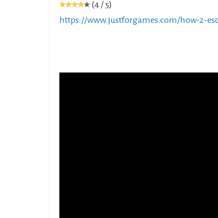
(4 / 5)
https://www.justforgames.com/how-2-es