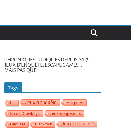
CHRONIQUES LUDIQUES DEPUIS 2017 :
JEUX D'ENQUÊTE, ESCAPE GAMES...
MAIS PAS QUE.
Tags
Jeux d'enquête
Enigmes
FIJ
Jeux coopératifs
Space Cowboys
Jeux de société
Larousse
Blackrock