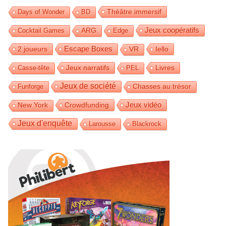
Théâtre immersif
Days of Wonder
BD
Jeux coopératifs
Cocktail Games
ARG
Edge
2 joueurs
Escape Boxes
Iello
VR
Jeux narratifs
Livres
Casse-tête
PEL
Jeux de société
Funforge
Chasses au trésor
Jeux vidéo
Crowdfunding
New York
Jeux d'enquête
Larousse
Blackrock