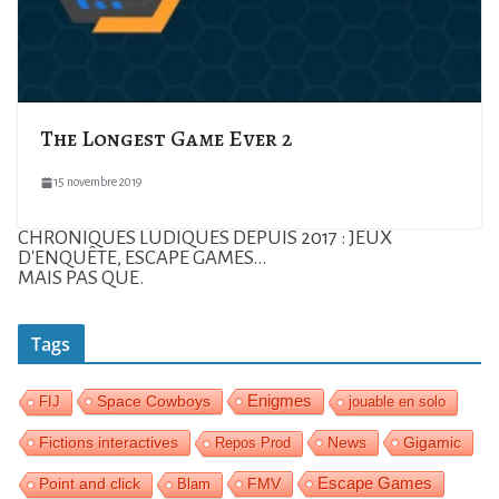
The Longest Game Ever 2
15 novembre 2019
CHRONIQUES LUDIQUES DEPUIS 2017 : JEUX
D'ENQUÊTE, ESCAPE GAMES...
MAIS PAS QUE.
Tags
Enigmes
Space Cowboys
FIJ
jouable en solo
Fictions interactives
News
Gigamic
Repos Prod
Escape Games
FMV
Point and click
Blam