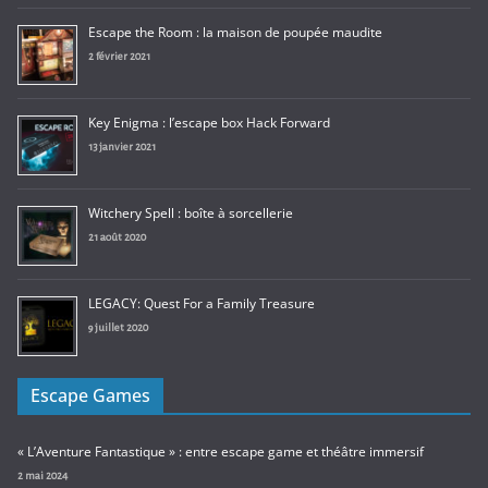
Escape the Room : la maison de poupée maudite
2 février 2021
Key Enigma : l’escape box Hack Forward
13 janvier 2021
Witchery Spell : boîte à sorcellerie
21 août 2020
LEGACY: Quest For a Family Treasure
9 juillet 2020
Escape Games
« L’Aventure Fantastique » : entre escape game et théâtre immersif
2 mai 2024