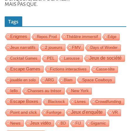
MAIS PAS QUE.
Tags
Enigmes
Théâtre immersif
Repos Prod
Edge
Jeux narratifs
2 joueurs
FMV
Days of Wonder
Jeux de société
Cocktail Games
PEL
Larousse
Escape Games
Fictions interactives
Casse-tête
Space Cowboys
jouable en solo
ARG
Blam
Iello
Chasses au trésor
New York
Escape Boxes
Livres
Crowdfunding
Blackrock
Jeux d'enquête
Point and click
Funforge
VR
Jeux vidéo
News
Gigamic
BD
FIJ