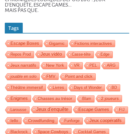
D'ENQUÊTE, ESCAPE GAMES...
MAIS PAS QUE.
Tags
Escape Boxes
Gigamic
Fictions interactives
Jeux vidéo
Repos Prod
Casse-tête
Edge
Jeux narratifs
New York
VR
PEL
ARG
FMV
jouable en solo
Point and click
Théâtre immersif
Livres
Days of Wonder
BD
Enigmes
2 joueurs
Chasses au trésor
Blam
Jeux d'enquête
Escape Games
Larousse
FIJ
Jeux coopératifs
Iello
Crowdfunding
Funforge
Space Cowboys
Blackrock
Cocktail Games