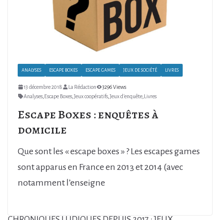
ANALYSES
ESCAPE BOXES
ESCAPE GAMES
JEUX DE SOCIÉTÉ
LIVRES
13 décembre 2018
La Rédaction
3296 Views
Analyses
,
Escape Boxes
,
Jeux coopératifs
,
Jeux d'enquête
,
Livres
Escape Boxes : enquêtes à
domicile
Que sont les « escape boxes » ? Les escapes games
sont apparus en France en 2013 et 2014 (avec
notamment l’enseigne
CHRONIQUES LUDIQUES DEPUIS 2017 : JEUX