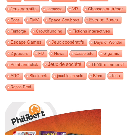
Jeux narratifs
Larousse
VR
Chasses au trésor
FMV
Space Cowboys
Escape Boxes
Edge
Crowdfunding
Fictions interactives
Funforge
Escape Games
Jeux coopératifs
Days of Wonder
2 joueurs
News
Gigamic
FIJ
Casse-tête
Jeux de société
Théâtre immersif
Point and click
Iello
ARG
Blackrock
jouable en solo
Blam
Repos Prod