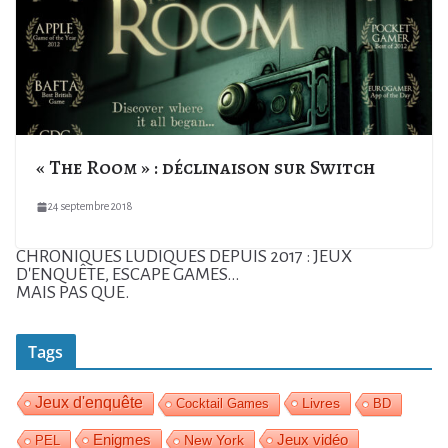
« The Room » : déclinaison sur Switch
24 septembre 2018
CHRONIQUES LUDIQUES DEPUIS 2017 : JEUX
D'ENQUÊTE, ESCAPE GAMES...
MAIS PAS QUE.
Tags
Jeux d'enquête
Livres
Cocktail Games
BD
Enigmes
Jeux vidéo
PEL
New York