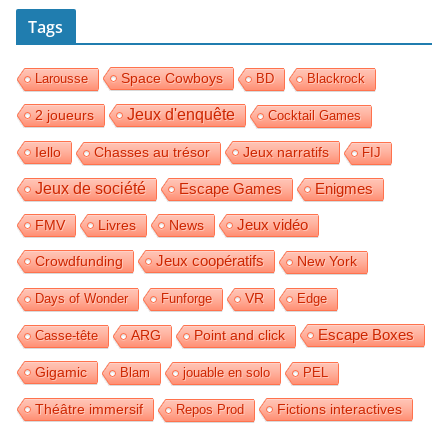
Tags
Space Cowboys
Larousse
BD
Blackrock
Jeux d'enquête
2 joueurs
Cocktail Games
Iello
Jeux narratifs
Chasses au trésor
FIJ
Jeux de société
Escape Games
Enigmes
Jeux vidéo
FMV
Livres
News
Jeux coopératifs
Crowdfunding
New York
Days of Wonder
Funforge
VR
Edge
Escape Boxes
Casse-tête
ARG
Point and click
Gigamic
Blam
jouable en solo
PEL
Théâtre immersif
Fictions interactives
Repos Prod