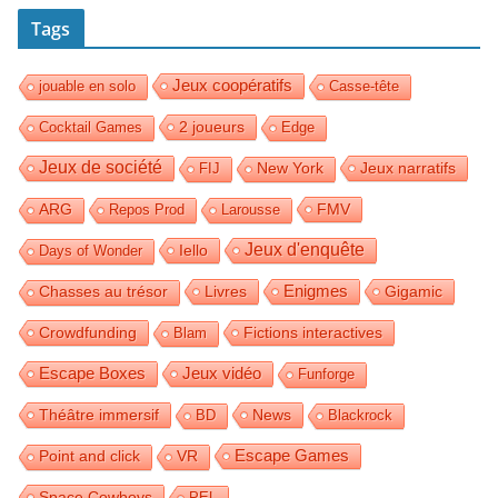
Tags
Jeux coopératifs
jouable en solo
Casse-tête
2 joueurs
Cocktail Games
Edge
Jeux de société
Jeux narratifs
FIJ
New York
FMV
ARG
Repos Prod
Larousse
Jeux d'enquête
Iello
Days of Wonder
Enigmes
Livres
Gigamic
Chasses au trésor
Crowdfunding
Fictions interactives
Blam
Jeux vidéo
Escape Boxes
Funforge
Théâtre immersif
News
BD
Blackrock
Escape Games
Point and click
VR
Space Cowboys
PEL