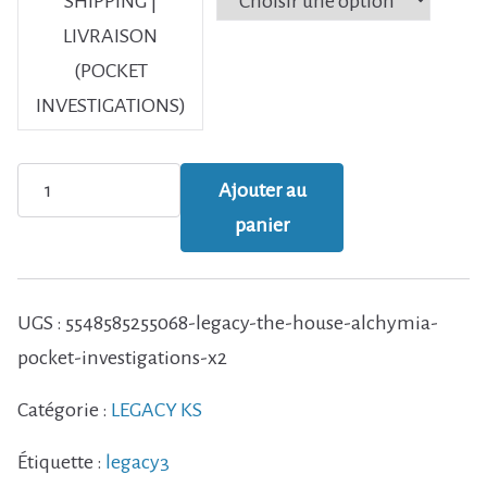
SHIPPING |
LIVRAISON
:
(POCKET
1
INVESTIGATIONS)
0
5
quantité
,
Ajouter au
0
de
panier
0
LEGACY
+
€
The
UGS :
5548585255068-legacy-the-house-alchymia-
à
House
pocket-investigations-x2
1
+
0
Catégorie :
LEGACY KS
Alchymia
9
,
+
Étiquette :
legacy3
0