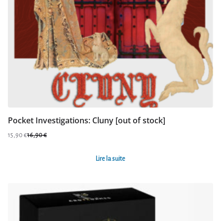
Pocket Investigations: Cluny [out of stock]
15,90
€
16,90
€
Le
Le
prix
prix
Lire la suite
initial
actuel
était :
est :
16,90 €.
15,90 €.