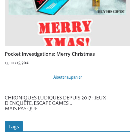
Pocket Investigations: Merry Christmas
13,00
€
15,90
€
Le
Le
prix
prix
Ajouter au panier
initial
actuel
était :
est :
15,90 €.
13,00 €.
CHRONIQUES LUDIQUES DEPUIS 2017 : JEUX
D'ENQUÊTE, ESCAPE GAMES...
MAIS PAS QUE.
Tags