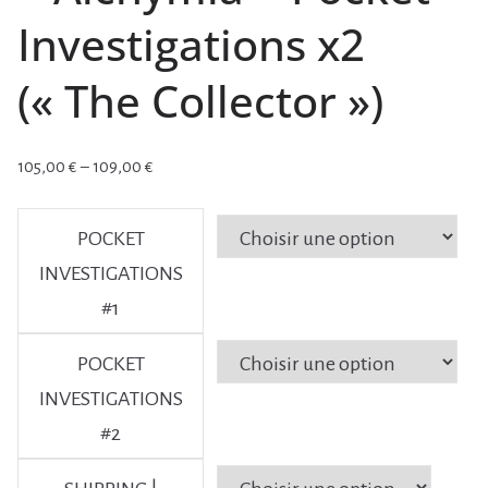
Investigations x2
(« The Collector »)
105,00
€
–
109,00
€
P
l
POCKET
a
INVESTIGATIONS
g
e
#1
d
POCKET
e
p
INVESTIGATIONS
r
#2
i
x