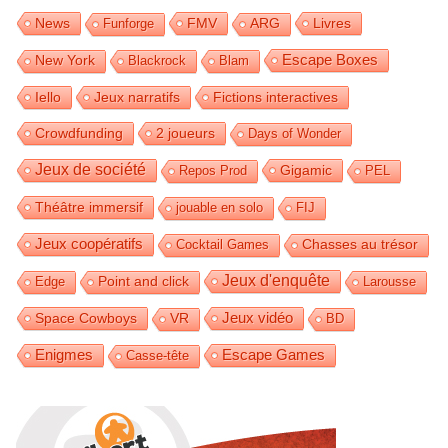
News
FMV
Livres
Funforge
ARG
Escape Boxes
New York
Blackrock
Blam
Iello
Jeux narratifs
Fictions interactives
Crowdfunding
2 joueurs
Days of Wonder
Jeux de société
Gigamic
Repos Prod
PEL
Théâtre immersif
jouable en solo
FIJ
Jeux coopératifs
Cocktail Games
Chasses au trésor
Jeux d'enquête
Edge
Point and click
Larousse
Jeux vidéo
Space Cowboys
VR
BD
Enigmes
Escape Games
Casse-tête