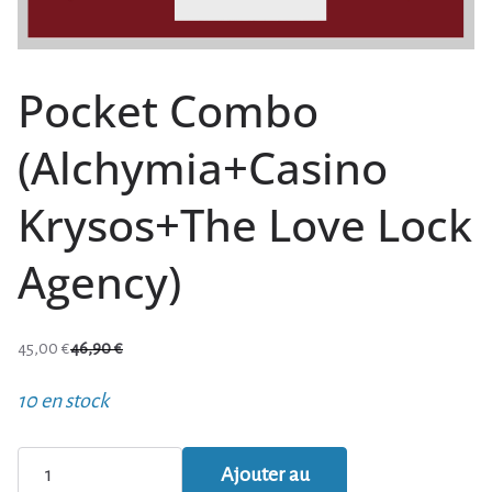
Pocket Combo
(Alchymia+Casino
Krysos+The Love Lock
Agency)
45,00
€
46,90
€
L
L
e
e
10 en stock
p
p
r
r
quantité
Ajouter au
i
i