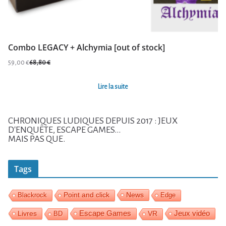
Combo LEGACY + Alchymia [out of stock]
59,00
€
68,80
€
Le
Le
prix
prix
Lire la suite
initial
actuel
était :
est :
68,80 €.
59,00 €.
CHRONIQUES LUDIQUES DEPUIS 2017 : JEUX
D'ENQUÊTE, ESCAPE GAMES...
MAIS PAS QUE.
Tags
News
Blackrock
Point and click
Edge
Escape Games
Jeux vidéo
Livres
BD
VR