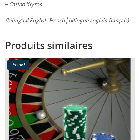
–
Casino Krysos
6
0
,
(bilingual English-French | bilingue anglais-français)
9
€
0
.
Produits similaires
€
.
Promo !