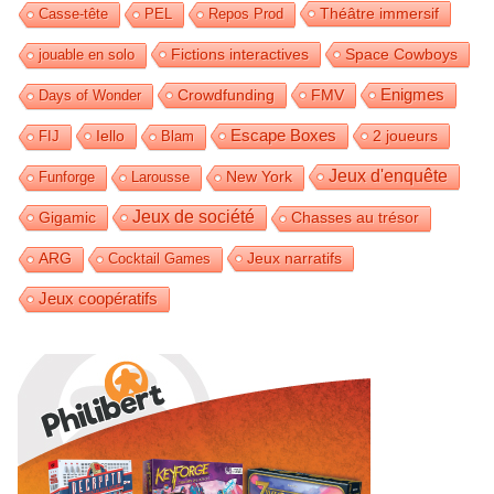
Théâtre immersif
Casse-tête
PEL
Repos Prod
Fictions interactives
Space Cowboys
jouable en solo
Enigmes
Crowdfunding
FMV
Days of Wonder
Iello
Escape Boxes
2 joueurs
FIJ
Blam
Jeux d'enquête
Funforge
Larousse
New York
Jeux de société
Gigamic
Chasses au trésor
Jeux narratifs
ARG
Cocktail Games
Jeux coopératifs