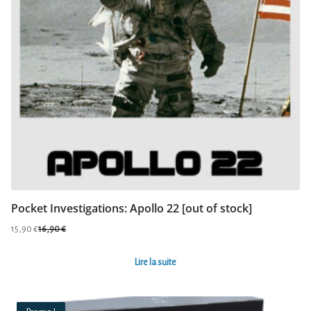
Pocket Investigations: Apollo 22 [out of stock]
15,90
€
16,90
€
Le
Le
prix
prix
Lire la suite
initial
actuel
était :
est :
16,90 €.
15,90 €.