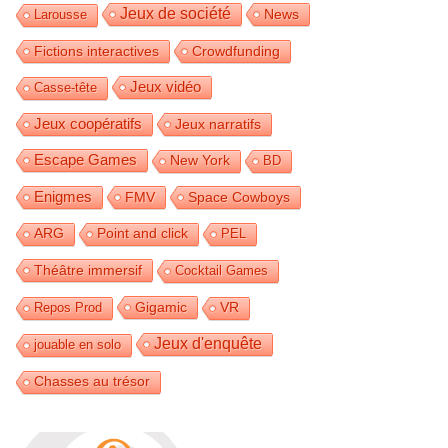
Jeux de société
News
Larousse
Fictions interactives
Crowdfunding
Jeux vidéo
Casse-tête
Jeux coopératifs
Jeux narratifs
Escape Games
New York
BD
Enigmes
FMV
Space Cowboys
ARG
Point and click
PEL
Théâtre immersif
Cocktail Games
Gigamic
Repos Prod
VR
Jeux d'enquête
jouable en solo
Chasses au trésor