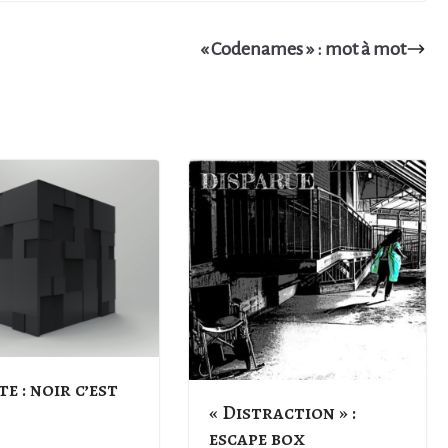
« Codenames » : mot à mot
te : noir c’est
« Distraction » :
escape box