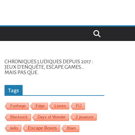
CHRONIQUES LUDIQUES DEPUIS 2017 :
JEUX D'ENQUÊTE, ESCAPE GAMES...
MAIS PAS QUE.
Tags
Livres
Funforge
Edge
FIJ
2 joueurs
Blackrock
Days of Wonder
Iello
Escape Boxes
Blam