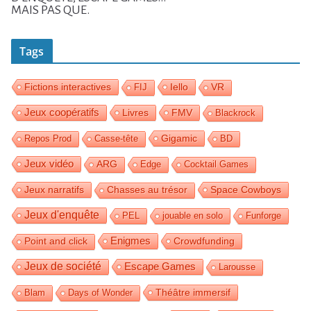
MAIS PAS QUE.
Tags
Fictions interactives
Iello
FIJ
VR
Jeux coopératifs
Livres
FMV
Blackrock
Gigamic
Repos Prod
Casse-tête
BD
Jeux vidéo
ARG
Edge
Cocktail Games
Jeux narratifs
Space Cowboys
Chasses au trésor
Jeux d'enquête
PEL
jouable en solo
Funforge
Enigmes
Crowdfunding
Point and click
Jeux de société
Escape Games
Larousse
Théâtre immersif
Blam
Days of Wonder