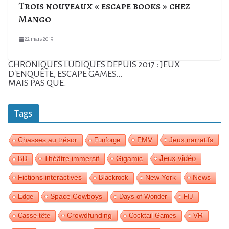
Trois nouveaux « escape books » chez
Mango
22 mars 2019
CHRONIQUES LUDIQUES DEPUIS 2017 : JEUX
D'ENQUÊTE, ESCAPE GAMES...
MAIS PAS QUE.
Tags
FMV
Jeux narratifs
Chasses au trésor
Funforge
Jeux vidéo
Théâtre immersif
Gigamic
BD
Fictions interactives
News
Blackrock
New York
Space Cowboys
Edge
Days of Wonder
FIJ
Crowdfunding
Casse-tête
Cocktail Games
VR