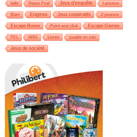
Jeux d'enquête
Iello
Repos Prod
Larousse
Enigmes
Jeux coopératifs
2 joueurs
Blam
Escape Games
Escape Boxes
Point and click
Livres
PEL
ARG
jouable en solo
Jeux de société