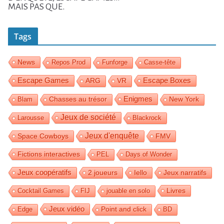
MAIS PAS QUE.
Tags
News
Repos Prod
Funforge
Casse-tête
Escape Games
Escape Boxes
ARG
VR
Enigmes
Blam
Chasses au trésor
New York
Jeux de société
Larousse
Blackrock
Jeux d'enquête
Space Cowboys
FMV
Fictions interactives
PEL
Days of Wonder
Jeux coopératifs
2 joueurs
Iello
Jeux narratifs
Livres
Cocktail Games
FIJ
jouable en solo
Jeux vidéo
Edge
Point and click
BD